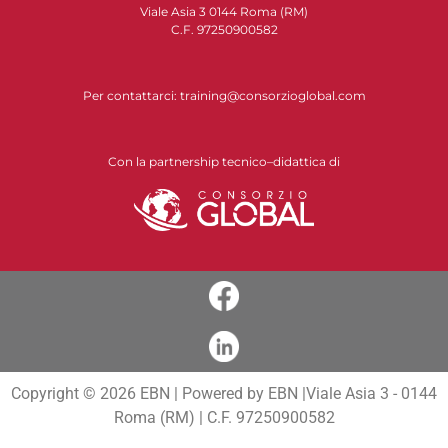
Viale Asia 3 0144 Roma (RM)
C.F. 97250900582
Per contattarci:
training@consorzioglobal.com
Con la partnership tecnico–didattica di
Copyright © 2026 EBN | Powered by EBN |Viale Asia 3 - 0144
Roma (RM) | C.F. 97250900582