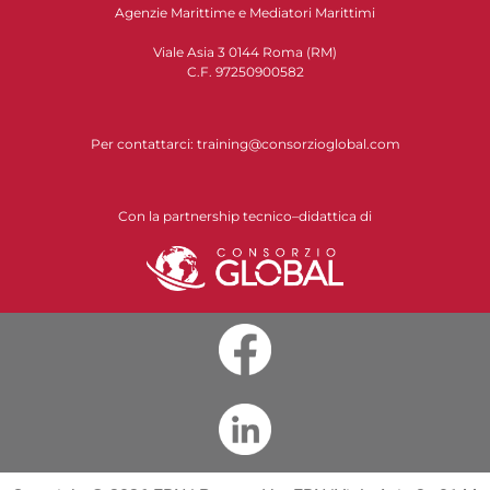
Agenzie Marittime e Mediatori Marittimi
Viale Asia 3 0144 Roma (RM)
C.F. 97250900582
Per contattarci:
training@consorzioglobal.com
Con la partnership tecnico–didattica di